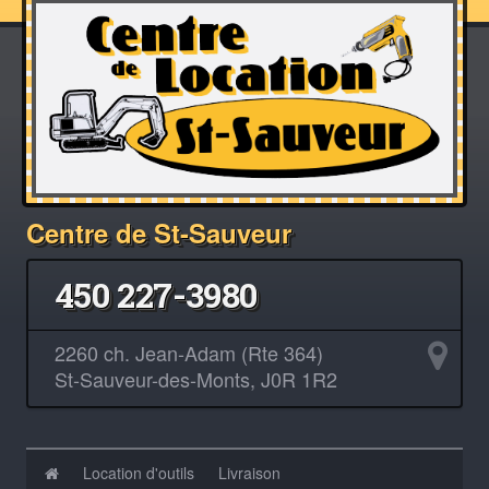
Centre de St-Sauveur
450 227-3980
2260 ch. Jean-Adam (Rte 364)
St-Sauveur-des-Monts, J0R 1R2
Location d'outils
Livraison