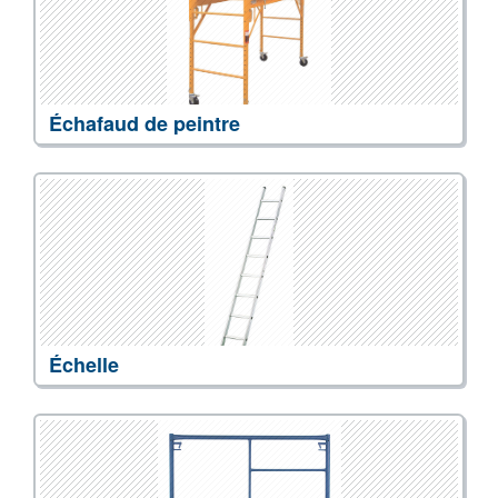
Échafaud de peintre
Échelle